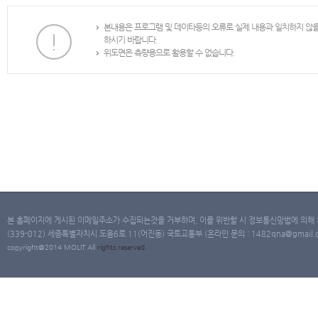
본내용은 프로그램 및 데이타등의 오류로 실제 내용과 일치하지 않
하시기 바랍니다.
위도면은 측량용으로 활용할 수 없습니다.
본 홈페이지에 게시된 이메일주소가 수집되는것을 거부하며, 이를 위반할 시 정보통신망법에 의해
(339-012) 세종특별자치시 도움6로 11(어진동) 국토교통부 (온라인 문의 : 1482qna@gmail.co
copyright@2014 MOLIT All
rights
reserved.