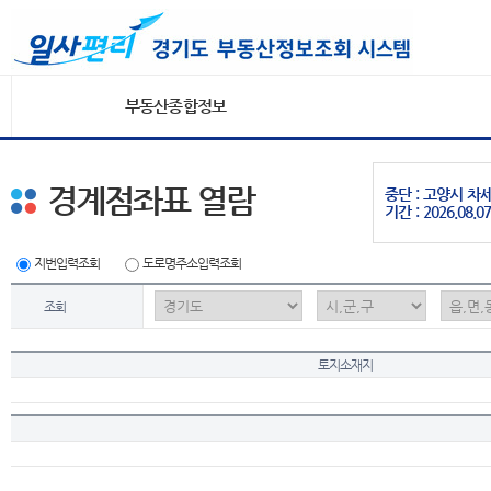
부동산종합정보
경계점좌표 열람
중단 : 고양시 
기간 : 2026.08.07
지번입력조회
도로명주소입력조회
조회
토지소재지