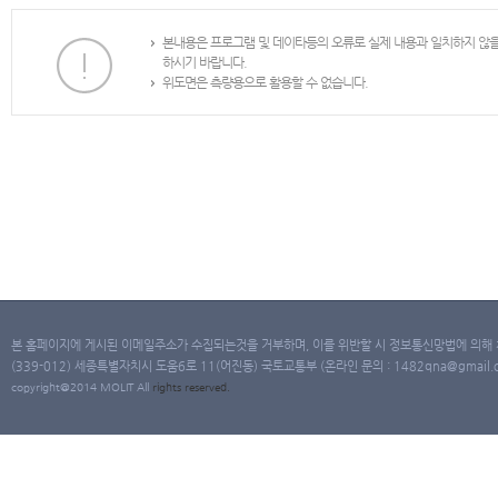
본내용은 프로그램 및 데이타등의 오류로 실제 내용과 일치하지 않
하시기 바랍니다.
위도면은 측량용으로 활용할 수 없습니다.
본 홈페이지에 게시된 이메일주소가 수집되는것을 거부하며, 이를 위반할 시 정보통신망법에 의해
(339-012) 세종특별자치시 도움6로 11(어진동) 국토교통부 (온라인 문의 : 1482qna@gmail.co
copyright@2014 MOLIT All
rights
reserved.