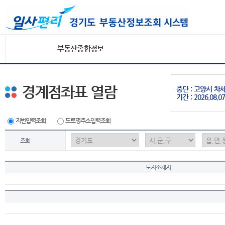
부동산종합정보
경계점좌표 열람
중단 : 고양시 
기간 : 2026.08.07
지번입력조회
도로명주소입력조회
조회
토지소재지