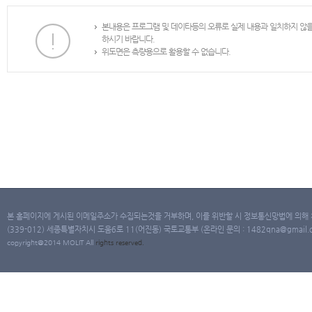
본내용은 프로그램 및 데이타등의 오류로 실제 내용과 일치하지 않
하시기 바랍니다.
위도면은 측량용으로 활용할 수 없습니다.
본 홈페이지에 게시된 이메일주소가 수집되는것을 거부하며, 이를 위반할 시 정보통신망법에 의해
(339-012) 세종특별자치시 도움6로 11(어진동) 국토교통부 (온라인 문의 : 1482qna@gmail.co
copyright@2014 MOLIT All
rights
reserved.