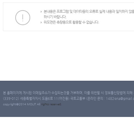
본내용은 프로그램 및 데이타등의 오류로 실제 내용과 일치하지 않
하시기 바랍니다.
위도면은 측량용으로 활용할 수 없습니다.
본 홈페이지에 게시된 이메일주소가 수집되는것을 거부하며, 이를 위반할 시 정보통신망법에 의해
(339-012) 세종특별자치시 도움6로 11(어진동) 국토교통부 (온라인 문의 : 1482qna@gmail.co
copyright@2014 MOLIT All
rights
reserved.