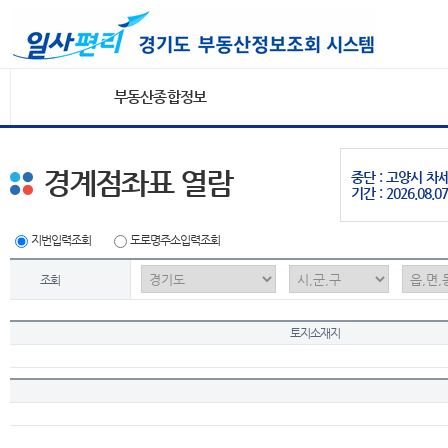
부동산종합정보
경계점좌표 열람
중단 : 고양시 
기간 : 2026.08.07
지번입력조회
도로명주소입력조회
조회
토지소재지