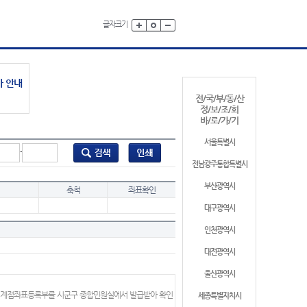
글자크기
가 안내
전/국/부/동/산
정/보/조/회
바/로/가/기
서울특별시
-
전남광주통합특별시
부산광역시
축척
좌표확인
대구광역시
인천광역시
대전광역시
울산광역시
 경계점좌표등록부를 시군구 종합민원실에서 발급받아 확인
세종특별자치시