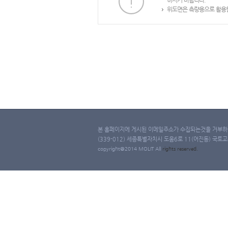
하시기 바랍니다.
위도면은 측량용으로 활용할
본 홈페이지에 게시된 이메일주소가 수집되는것을 거부하며
(339-012) 세종특별자치시 도움6로 11(어진동) 국토교통부 
copyright@2014 MOLIT All
rights
reserved.