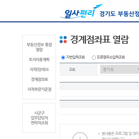
경계점좌표 열람
부동산정보 통합
열람
지번입력조회
도로명주소입력조회
토지이용계획
지적(임야)도
조회
경계점좌표
지적측량기준점
시군구
업무담당자
연락처조회
본내용은 프로그램 및 데이