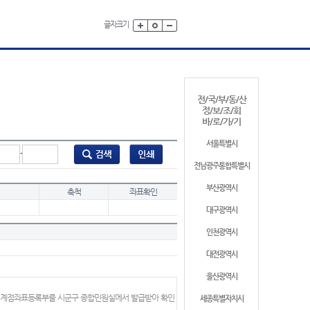
글자크기
전/국/부/동/산
정/보/조/회
바/로/가/기
서울특별시
-
전남광주통합특별시
부산광역시
축척
좌표확인
대구광역시
인천광역시
대전광역시
울산광역시
 경계점좌표등록부를 시군구 종합민원실에서 발급받아 확인
세종특별자치시