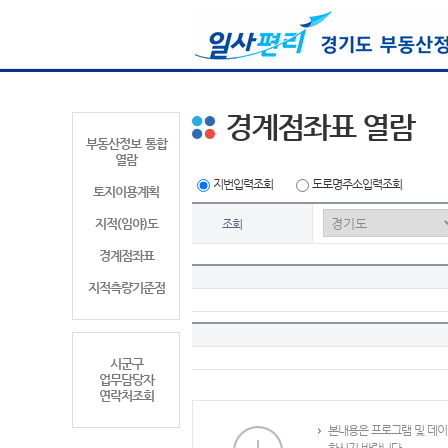
경계점좌표 열람
부동산정보 통합
열람
지번입력조회
도로명주소입력조회
토지이용계획
지적(임야)도
조회
경계점좌표
지적측량기준점
시군구
업무담당자
연락처조회
본내용은 프로그램 및 데이