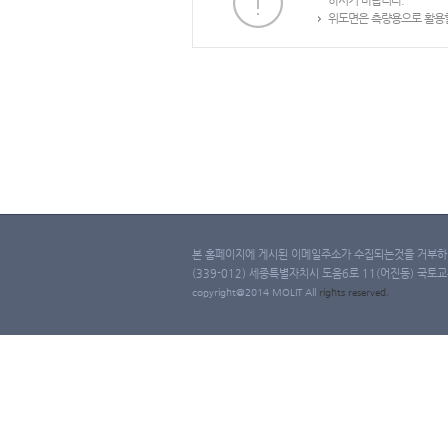
하시기 바랍니다.
위도면은 측량용으로 활용할
본 홈페이지에 게시된 이메일주소가 수집되는것을 거부하며
(339-012) 세종특별자치시 도움6로 11(어진동) 국토교통부 
copyright@2014 MOLIT All
rights
reserved.