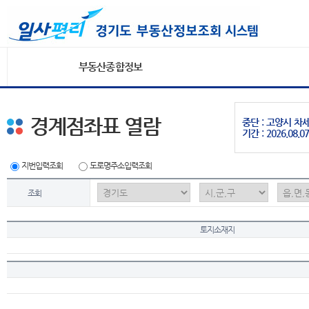
부동산종합정보
경계점좌표 열람
중단 : 고양시 
기간 : 2026.08.07
지번입력조회
도로명주소입력조회
조회
토지소재지