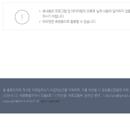
본내용은 프로그램 및 데이타등의 오류로 실제 내용과 일치하지 않
하시기 바랍니다.
위도면은 측량용으로 활용할 수 없습니다.
본 홈페이지에 게시된 이메일주소가 수집되는것을 거부하며, 이를 위반할 시 정보통신망법에 의해
(339-012) 세종특별자치시 도움6로 11(어진동) 국토교통부 (온라인 문의 : 1482qna@gmail.co
copyright@2014 MOLIT All
rights
reserved.