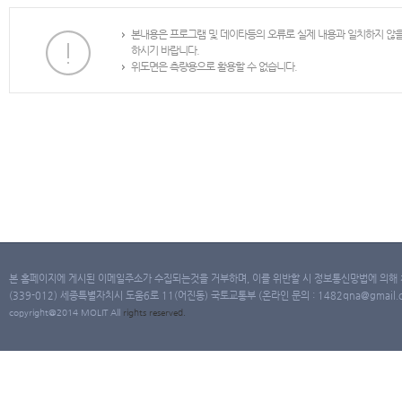
본내용은 프로그램 및 데이타등의 오류로 실제 내용과 일치하지 않
하시기 바랍니다.
위도면은 측량용으로 활용할 수 없습니다.
본 홈페이지에 게시된 이메일주소가 수집되는것을 거부하며, 이를 위반할 시 정보통신망법에 의해
(339-012) 세종특별자치시 도움6로 11(어진동) 국토교통부 (온라인 문의 : 1482qna@gmail.co
copyright@2014 MOLIT All
rights
reserved.