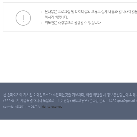
본내용은 프로그램 및 데이타등의 오류로 실제 내용과 일치하지 않
하시기 바랍니다.
위도면은 측량용으로 활용할 수 없습니다.
본 홈페이지에 게시된 이메일주소가 수집되는것을 거부하며, 이를 위반할 시 정보통신망법에 의해
(339-012) 세종특별자치시 도움6로 11(어진동) 국토교통부 (온라인 문의 : 1482qna@gmail.co
copyright@2014 MOLIT All
rights
reserved.