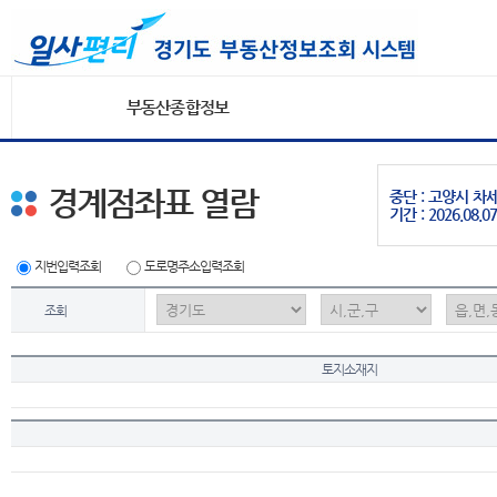
부동산종합정보
경계점좌표 열람
중단 : 고양시 
기간 : 2026.08.07
지번입력조회
도로명주소입력조회
조회
토지소재지