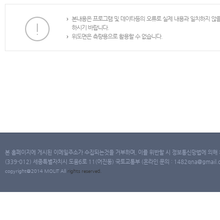
본내용은 프로그램 및 데이타등의 오류로 실제 내용과 일치하지 않
하시기 바랍니다.
위도면은 측량용으로 활용할 수 없습니다.
본 홈페이지에 게시된 이메일주소가 수집되는것을 거부하며, 이를 위반할 시 정보통신망법에 의해
(339-012) 세종특별자치시 도움6로 11(어진동) 국토교통부 (온라인 문의 : 1482qna@gmail.co
copyright@2014 MOLIT All
rights
reserved.