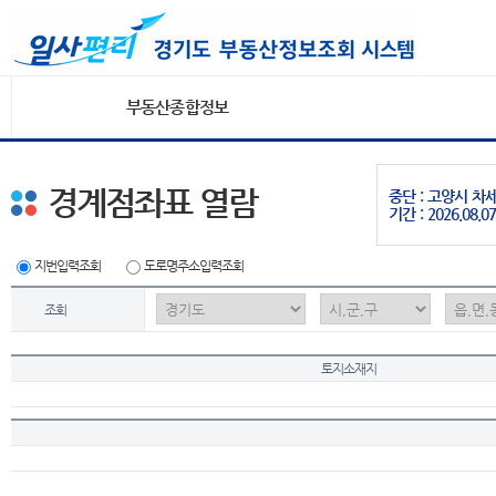
부동산종합정보
경계점좌표 열람
중단 : 고양시 
기간 : 2026.08.07
지번입력조회
도로명주소입력조회
조회
토지소재지