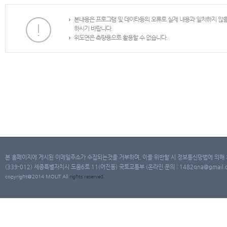
본내용은 프로그램 및 데이타등의 오류로 실제 내용과 일치하지 않
하시기 바랍니다.
위도면은 측량용으로 활용할 수 없습니다.
본 홈페이지에 게시된 이메일주소가 수집되는것을 거부하며, 이를 위반할 시 정보통신망법에 의해
(339-012) 세종특별자치시 도움6로 11(어진동) 국토교통부 (온라인 문의 : 1482qna@gmail.co
copyright@2014 MOLIT All
rights
reserved.