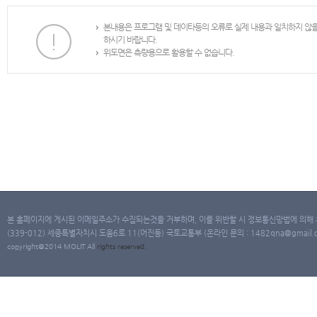
본내용은 프로그램 및 데이타등의 오류로 실제 내용과 일치하지 않
하시기 바랍니다.
위도면은 측량용으로 활용할 수 없습니다.
본 홈페이지에 게시된 이메일주소가 수집되는것을 거부하며, 이를 위반할 시 정보통신망법에 의해
(339-012) 세종특별자치시 도움6로 11(어진동) 국토교통부 (온라인 문의 : 1482qna@gmail.co
copyright@2014 MOLIT All
rights
reserved.