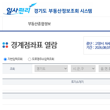
부동산종합정보
경계점좌표 열람
중단 : 고양시 
기간 : 2026.08.07
지번입력조회
도로명주소입력조회
조회
토지소재지