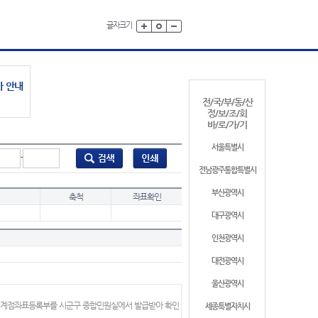
글자크기
가 안내
전/국/부/동/산
정/보/조/회
바/로/가/기
서울특별시
-
전남광주통합특별시
부산광역시
축척
좌표확인
대구광역시
인천광역시
대전광역시
울산광역시
 경계점좌표등록부를 시군구 종합민원실에서 발급받아 확인
세종특별자치시