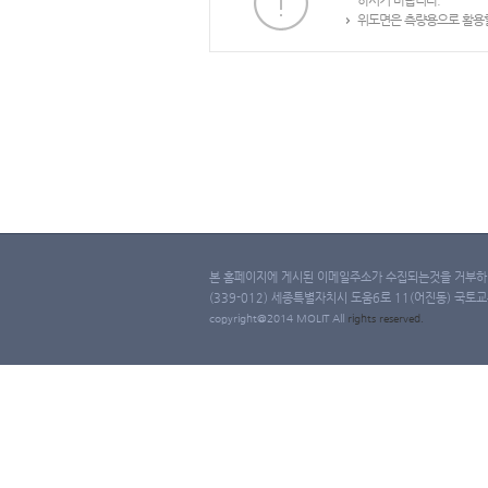
하시기 바랍니다.
위도면은 측량용으로 활용할
본 홈페이지에 게시된 이메일주소가 수집되는것을 거부하며
(339-012) 세종특별자치시 도움6로 11(어진동) 국토교통부 
copyright@2014 MOLIT All
rights
reserved.