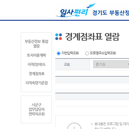
경계점좌표 열람
부동산정보 통합
열람
지번입력조회
도로명주소입력조회
토지이용계획
지적(임야)도
조회
경계점좌표
지적측량기준점
시군구
업무담당자
연락처조회
본내용은 프로그램 및 데이