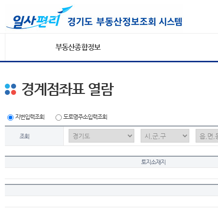
부동산종합정보
경계점좌표 열람
지번입력조회
도로명주소입력조회
조회
토지소재지