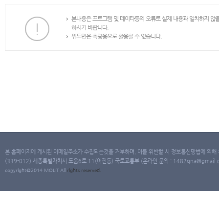
본내용은 프로그램 및 데이타등의 오류로 실제 내용과 일치하지 않
하시기 바랍니다.
위도면은 측량용으로 활용할 수 없습니다.
본 홈페이지에 게시된 이메일주소가 수집되는것을 거부하며, 이를 위반할 시 정보통신망법에 의해
(339-012) 세종특별자치시 도움6로 11(어진동) 국토교통부 (온라인 문의 : 1482qna@gmail.co
copyright@2014 MOLIT All
rights
reserved.