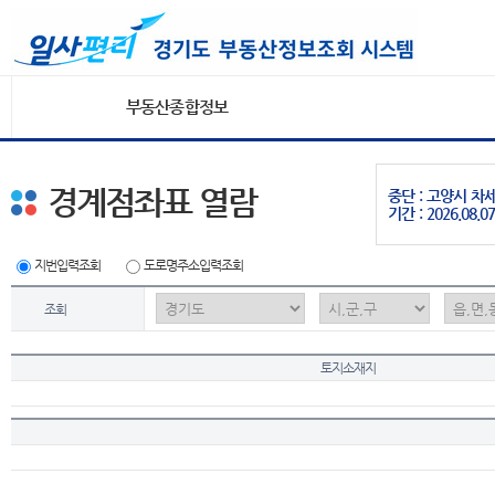
부동산종합정보
경계점좌표 열람
중단 : 고양시 
기간 : 2026.08.07
지번입력조회
도로명주소입력조회
조회
토지소재지