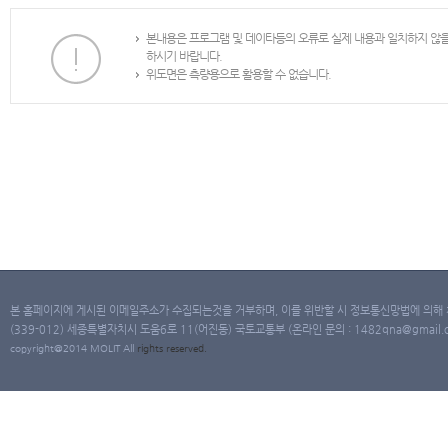
본내용은 프로그램 및 데이타등의 오류로 실제 내용과 일치하지 않
하시기 바랍니다.
위도면은 측량용으로 활용할 수 없습니다.
본 홈페이지에 게시된 이메일주소가 수집되는것을 거부하며, 이를 위반할 시 정보통신망법에 의해
(339-012) 세종특별자치시 도움6로 11(어진동) 국토교통부 (온라인 문의 : 1482qna@gmail.co
copyright@2014 MOLIT All
rights
reserved.