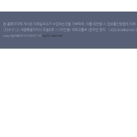
본 홈페이지에 게시된 이메일주소가 수집되는것을 거부하며, 이를 위반할 시 정보통신망법에 의해
(339-012) 세종특별자치시 도움6로 11(어진동) 국토교통부 (온라인 문의 : 1482qna@gmail.co
copyright@2014 MOLIT All
rights
reserved.