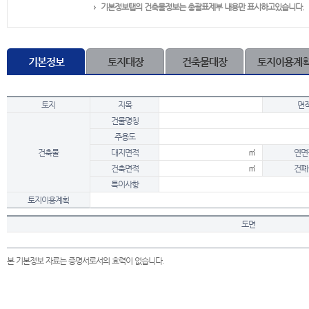
기본정보탭의 건축물정보는 총괄표제부 내용만 표시하고있습니다.
기본정보
토지대장
건축물대장
토지이용계
토지
지목
면
건물명칭
주용도
건축물
대지면적
㎡
연면
건축면적
㎡
건폐
특이사항
토지이용계획
도면
본 기본정보 자료는 증명서로서의 효력이 없습니다.