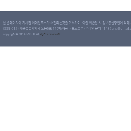
본 홈페이지에 게시된 이메일주소가 수집되는것을 거부하며, 이를 위반할 시 정보통신망법에 의해
(339-012) 세종특별자치시 도움6로 11(어진동) 국토교통부 (온라인 문의 : 1482qna@gmail.co
copyright@2014 MOLIT All
rights
reserved.