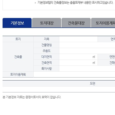
기본정보탭의 건축물정보는 총괄표제부 내용만 표시하고있습니다.
기본정보
토지대장
건축물대장
토지이용계
토지
지목
면
건물명칭
주용도
건축물
대지면적
㎡
연면
건축면적
㎡
건폐
특이사항
토지이용계획
도면
본 기본정보 자료는 증명서로서의 효력이 없습니다.