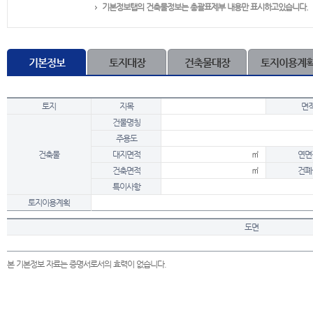
기본정보탭의 건축물정보는 총괄표제부 내용만 표시하고있습니다.
기본정보
토지대장
건축물대장
토지이용계
토지
지목
면
건물명칭
주용도
건축물
대지면적
㎡
연면
건축면적
㎡
건폐
특이사항
토지이용계획
도면
본 기본정보 자료는 증명서로서의 효력이 없습니다.