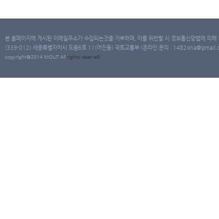
본 홈페이지에 게시된 이메일주소가 수집되는것을 거부하며, 이를 위반할 시 정보통신망법에 의해
(339-012) 세종특별자치시 도움6로 11(어진동) 국토교통부 (온라인 문의 : 1482qna@gmail.co
copyright@2014 MOLIT All
rights
reserved.