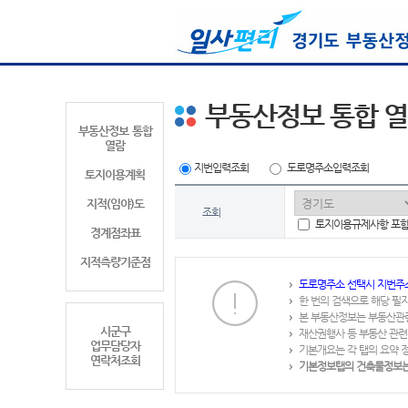
부동산정보 통합 
부동산정보 통합
열람
지번입력조회
도로명주소입력조회
토지이용계획
지적(임야)도
조회
토지이용규제사항 포
경계점좌표
지적측량기준점
도로명주소 선택시 지번주
한 번의 검색으로 해당 필
본 부동산정보는 부동산관
시군구
재산권행사 등 부동산 관련
업무담당자
기본개요는 각 탭의 요약 
연락처조회
기본정보탭의 건축물정보는