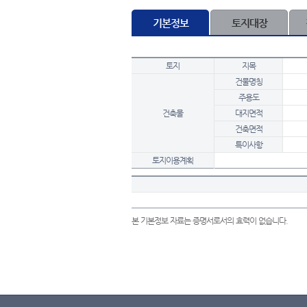
기본정보
토지대장
토지
지목
건물명칭
주용도
건축물
대지면적
건축면적
특이사항
토지이용계획
본 기본정보 자료는 증명서로서의 효력이 없습니다.