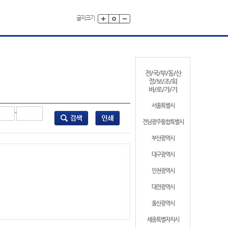
글자크기
전/국/부/동/산
정/보/조/회
바/로/가/기
서울특별시
-
전남광주통합특별시
부산광역시
대구광역시
인천광역시
대전광역시
울산광역시
세종특별자치시