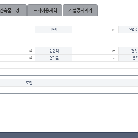
건축물대장
토지이용계획
개별공시지가
면적
㎡
개별공
㎡
연면적
㎡
건축
㎡
건폐율
%
용
도면