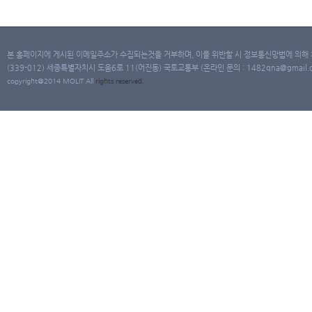
본 홈페이지에 게시된 이메일주소가 수집되는것을 거부하며, 이를 위반할 시 정보통신망법에 의해
(339-012) 세종특별자치시 도움6로 11(어진동) 국토교통부 (온라인 문의 : 1482qna@gmail.co
copyright@2014 MOLIT All
rights
reserved.