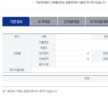
기본정보탭의 건축물정보는 총괄표제부 내용만 표시하고있습니다.
기본정보
토지대장
건축물대장
토지이용계
토지
지목
면
건물명칭
주용도
건축물
대지면적
㎡
연면
건축면적
㎡
건폐
특이사항
토지이용계획
도면
본 기본정보 자료는 증명서로서의 효력이 없습니다.