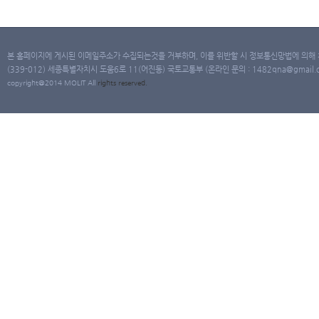
본 홈페이지에 게시된 이메일주소가 수집되는것을 거부하며, 이를 위반할 시 정보통신망법에 의해
(339-012) 세종특별자치시 도움6로 11(어진동) 국토교통부 (온라인 문의 : 1482qna@gmail.co
copyright@2014 MOLIT All
rights
reserved.