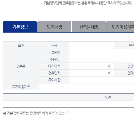
기본정보탭의 건축물정보는 총괄표제부 내용만 표시하고있습니다.
기본정보
토지대장
건축물대장
토지이용계
토지
지목
면
건물명칭
주용도
건축물
대지면적
㎡
연면
건축면적
㎡
건폐
특이사항
토지이용계획
도면
본 기본정보 자료는 증명서로서의 효력이 없습니다.