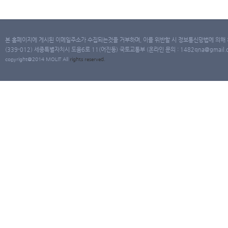
본 홈페이지에 게시된 이메일주소가 수집되는것을 거부하며, 이를 위반할 시 정보통신망법에 의해
(339-012) 세종특별자치시 도움6로 11(어진동) 국토교통부 (온라인 문의 : 1482qna@gmail.co
copyright@2014 MOLIT All
rights
reserved.