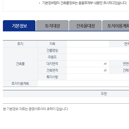
기본정보탭의 건축물정보는 총괄표제부 내용만 표시하고있습니다.
기본정보
토지대장
건축물대장
토지이용계
토지
지목
면
건물명칭
주용도
건축물
대지면적
㎡
연면
건축면적
㎡
건폐
특이사항
토지이용계획
도면
본 기본정보 자료는 증명서로서의 효력이 없습니다.