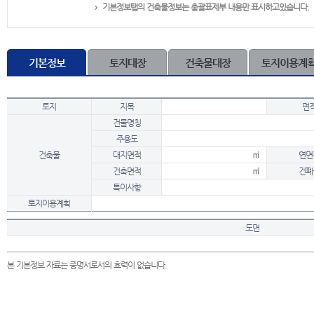
기본정보탭의 건축물정보는 총괄표제부 내용만 표시하고있습니다.
기본정보
토지대장
건축물대장
토지이용계
토지
지목
면
건물명칭
주용도
건축물
대지면적
㎡
연면
건축면적
㎡
건폐
특이사항
토지이용계획
도면
본 기본정보 자료는 증명서로서의 효력이 없습니다.