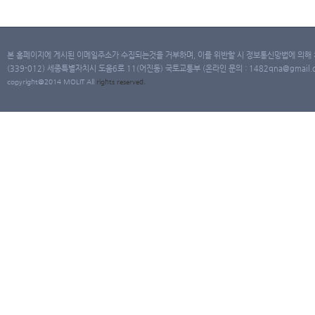
본 홈페이지에 게시된 이메일주소가 수집되는것을 거부하며, 이를 위반할 시 정보통신망법에 의해
(339-012) 세종특별자치시 도움6로 11(어진동) 국토교통부 (온라인 문의 : 1482qna@gmail.co
copyright@2014 MOLIT All
rights
reserved.