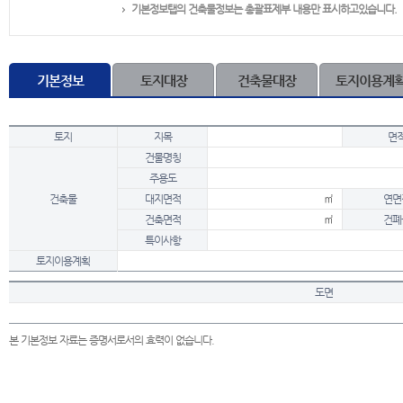
기본정보탭의 건축물정보는 총괄표제부 내용만 표시하고있습니다.
기본정보
토지대장
건축물대장
토지이용계
토지
지목
면
건물명칭
주용도
건축물
대지면적
㎡
연면
건축면적
㎡
건폐
특이사항
토지이용계획
도면
본 기본정보 자료는 증명서로서의 효력이 없습니다.