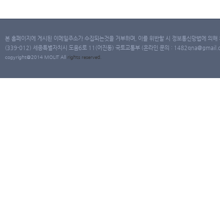
본 홈페이지에 게시된 이메일주소가 수집되는것을 거부하며, 이를 위반할 시 정보통신망법에 의해
(339-012) 세종특별자치시 도움6로 11(어진동) 국토교통부 (온라인 문의 : 1482qna@gmail.co
copyright@2014 MOLIT All
rights
reserved.