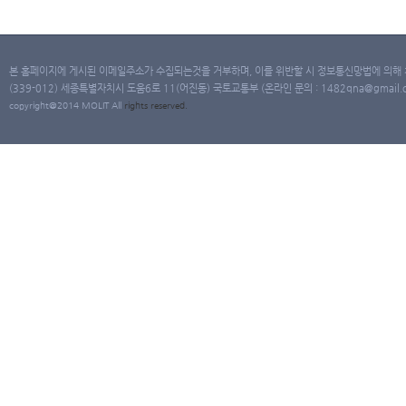
본 홈페이지에 게시된 이메일주소가 수집되는것을 거부하며, 이를 위반할 시 정보통신망법에 의해
(339-012) 세종특별자치시 도움6로 11(어진동) 국토교통부 (온라인 문의 : 1482qna@gmail.co
copyright@2014 MOLIT All
rights
reserved.