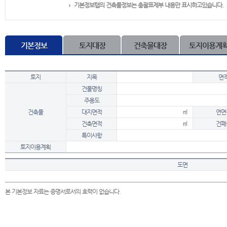
기본정보탭의 건축물정보는 총괄표제부 내용만 표시하고있습니다.
기본정보
토지대장
건축물대장
토지이용계
토지
지목
면
건물명칭
주용도
건축물
대지면적
㎡
연면
건축면적
㎡
건폐
특이사항
토지이용계획
도면
본 기본정보 자료는 증명서로서의 효력이 없습니다.