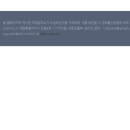
본 홈페이지에 게시된 이메일주소가 수집되는것을 거부하며, 이를 위반할 시 정보통신망법에 의해
(339-012) 세종특별자치시 도움6로 11(어진동) 국토교통부 (온라인 문의 : 1482qna@gmail.co
copyright@2014 MOLIT All
rights
reserved.