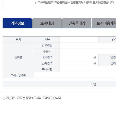
기본정보탭의 건축물정보는 총괄표제부 내용만 표시하고있습니다.
기본정보
토지대장
건축물대장
토지이용계
토지
지목
면
건물명칭
주용도
건축물
대지면적
㎡
연면
건축면적
㎡
건폐
특이사항
토지이용계획
도면
본 기본정보 자료는 증명서로서의 효력이 없습니다.