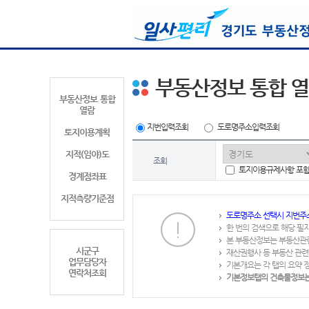
부동산정보 통합 
부동산정보 통합
열람
지번입력조회
도로명주소입력조회
토지이용계획
지적(임야)도
조회
토지이용규제사항 포
경계점좌표
지적측량기준점
도로명주소 선택시 지번주
한 번의 검색으로 해당 필
본 부동산정보는 부동산관
시군구
재산권행사 등 부동산 관련
업무담당자
기본개요는 각 탭의 요약 
연락처조회
기본정보탭의 건축물정보는