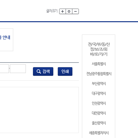
글자크기
가 안내
전/국/부/동/산
정/보/조/회
바/로/가/기
서울특별시
-
전남광주통합특별시
부산광역시
대구광역시
인천광역시
대전광역시
울산광역시
세종특별자치시