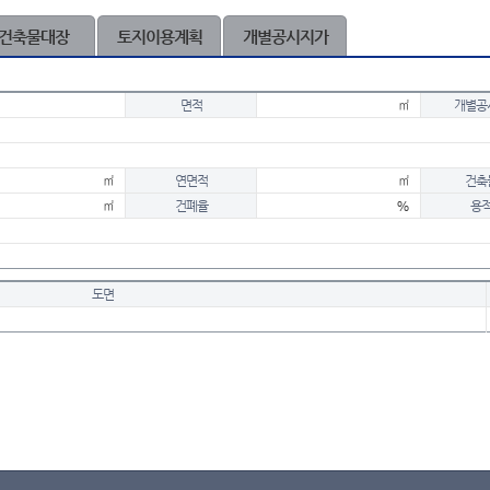
건축물대장
토지이용계획
개별공시지가
면적
㎡
개별공
㎡
연면적
㎡
건축
㎡
건폐율
%
용
도면