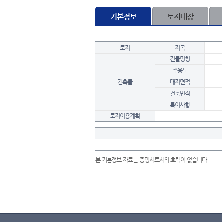
기본정보
토지대장
토지
지목
건물명칭
주용도
건축물
대지면적
건축면적
특이사항
토지이용계획
본 기본정보 자료는 증명서로서의 효력이 없습니다.