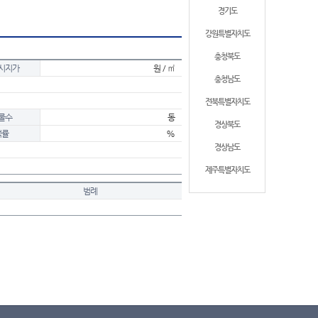
경기도
강원특별자치도
충청북도
시지가
원 / ㎡
충청남도
전북특별자치도
물수
동
경상북도
적률
%
경상남도
제주특별자치도
범례