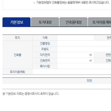
기본정보탭의 건축물정보는 총괄표제부 내용만 표시하고있습니다.
기본정보
토지대장
건축물대장
토지이용계
토지
지목
면
건물명칭
주용도
건축물
대지면적
㎡
연면
건축면적
㎡
건폐
특이사항
토지이용계획
도면
본 기본정보 자료는 증명서로서의 효력이 없습니다.