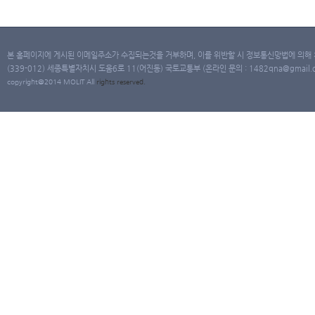
본 홈페이지에 게시된 이메일주소가 수집되는것을 거부하며, 이를 위반할 시 정보통신망법에 의해
(339-012) 세종특별자치시 도움6로 11(어진동) 국토교통부 (온라인 문의 : 1482qna@gmail.co
copyright@2014 MOLIT All
rights
reserved.