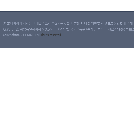
본 홈페이지에 게시된 이메일주소가 수집되는것을 거부하며, 이를 위반할 시 정보통신망법에 의해
(339-012) 세종특별자치시 도움6로 11(어진동) 국토교통부 (온라인 문의 : 1482qna@gmail.co
copyright@2014 MOLIT All
rights
reserved.