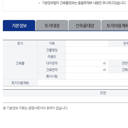
기본정보탭의 건축물정보는 총괄표제부 내용만 표시하고있습니다.
기본정보
토지대장
건축물대장
토지이용계
토지
지목
면
건물명칭
주용도
건축물
대지면적
㎡
연면
건축면적
㎡
건폐
특이사항
토지이용계획
도면
본 기본정보 자료는 증명서로서의 효력이 없습니다.