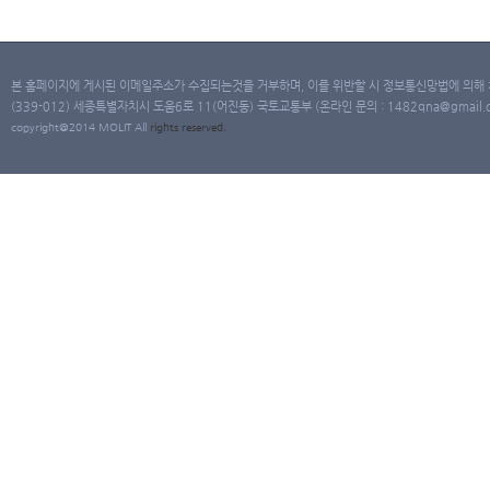
본 홈페이지에 게시된 이메일주소가 수집되는것을 거부하며, 이를 위반할 시 정보통신망법에 의해
(339-012) 세종특별자치시 도움6로 11(어진동) 국토교통부 (온라인 문의 : 1482qna@gmail.co
copyright@2014 MOLIT All
rights
reserved.