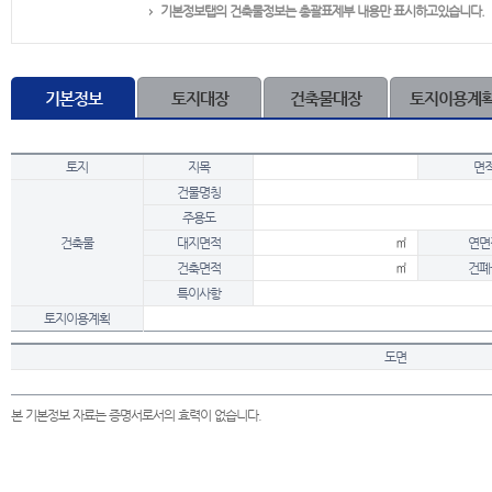
기본정보탭의 건축물정보는 총괄표제부 내용만 표시하고있습니다.
기본정보
토지대장
건축물대장
토지이용계
토지
지목
면
건물명칭
주용도
건축물
대지면적
㎡
연면
건축면적
㎡
건폐
특이사항
토지이용계획
도면
본 기본정보 자료는 증명서로서의 효력이 없습니다.