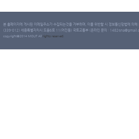
본 홈페이지에 게시된 이메일주소가 수집되는것을 거부하며, 이를 위반할 시 정보통신망법에 의해
(339-012) 세종특별자치시 도움6로 11(어진동) 국토교통부 (온라인 문의 : 1482qna@gmail.co
copyright@2014 MOLIT All
rights
reserved.