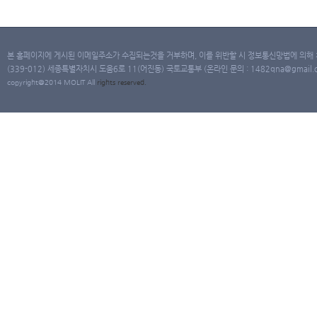
본 홈페이지에 게시된 이메일주소가 수집되는것을 거부하며, 이를 위반할 시 정보통신망법에 의해
(339-012) 세종특별자치시 도움6로 11(어진동) 국토교통부 (온라인 문의 : 1482qna@gmail.co
copyright@2014 MOLIT All
rights
reserved.