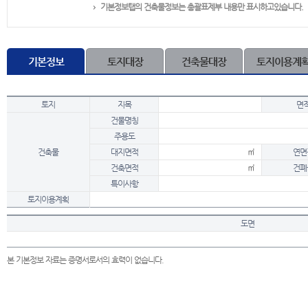
기본정보탭의 건축물정보는 총괄표제부 내용만 표시하고있습니다.
기본정보
토지대장
건축물대장
토지이용계
토지
지목
면
건물명칭
주용도
건축물
대지면적
㎡
연면
건축면적
㎡
건폐
특이사항
토지이용계획
도면
본 기본정보 자료는 증명서로서의 효력이 없습니다.