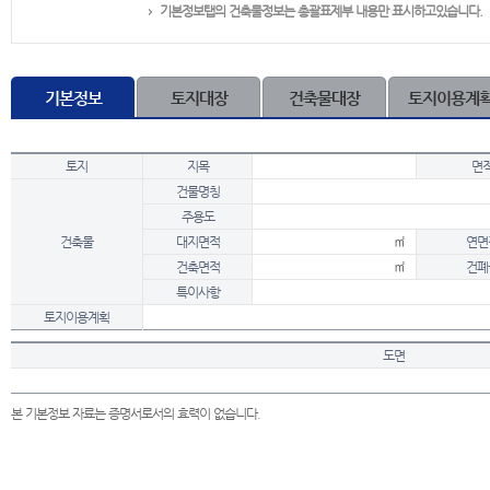
기본정보탭의 건축물정보는 총괄표제부 내용만 표시하고있습니다.
기본정보
토지대장
건축물대장
토지이용계
토지
지목
면
건물명칭
주용도
건축물
대지면적
㎡
연면
건축면적
㎡
건폐
특이사항
토지이용계획
도면
본 기본정보 자료는 증명서로서의 효력이 없습니다.