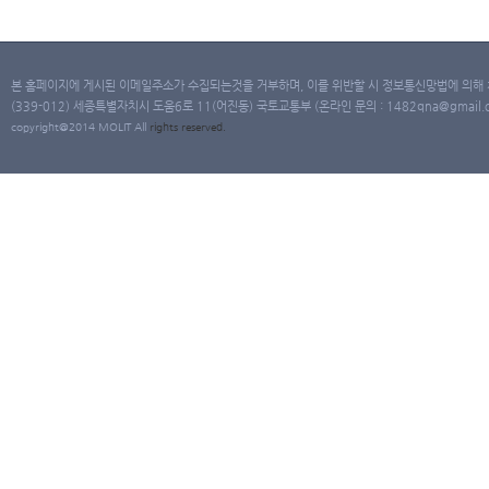
본 홈페이지에 게시된 이메일주소가 수집되는것을 거부하며, 이를 위반할 시 정보통신망법에 의해
(339-012) 세종특별자치시 도움6로 11(어진동) 국토교통부 (온라인 문의 : 1482qna@gmail.co
copyright@2014 MOLIT All
rights
reserved.