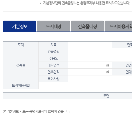
기본정보탭의 건축물정보는 총괄표제부 내용만 표시하고있습니다.
기본정보
토지대장
건축물대장
토지이용계
토지
지목
면
건물명칭
주용도
건축물
대지면적
㎡
연면
건축면적
㎡
건폐
특이사항
토지이용계획
도면
본 기본정보 자료는 증명서로서의 효력이 없습니다.