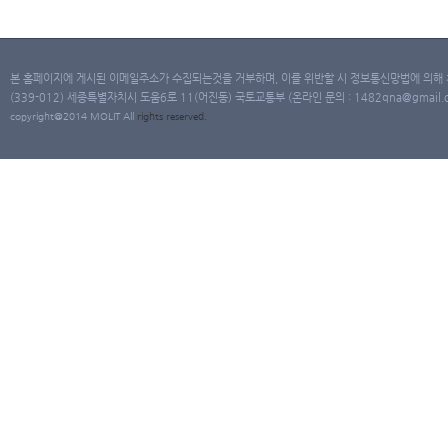
본 홈페이지에 게시된 이메일주소가 수집되는것을 거부하며, 이를 위반할 시 정보통신망법에 의해
(339-012) 세종특별자치시 도움6로 11(어진동) 국토교통부 (온라인 문의 : 1482qna@gmail.co
copyright@2014 MOLIT All
rights
reserved.