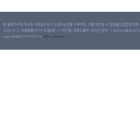
본 홈페이지에 게시된 이메일주소가 수집되는것을 거부하며, 이를 위반할 시 정보통신망법에 의해
(339-012) 세종특별자치시 도움6로 11(어진동) 국토교통부 (온라인 문의 : 1482qna@gmail.co
copyright@2014 MOLIT All
rights
reserved.