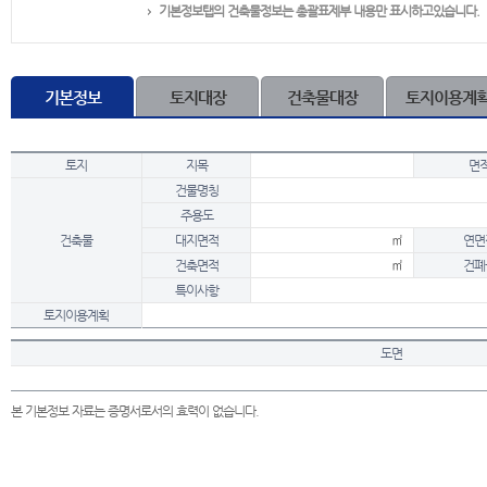
기본정보탭의 건축물정보는 총괄표제부 내용만 표시하고있습니다.
기본정보
토지대장
건축물대장
토지이용계
토지
지목
면
건물명칭
주용도
건축물
대지면적
㎡
연면
건축면적
㎡
건폐
특이사항
토지이용계획
도면
본 기본정보 자료는 증명서로서의 효력이 없습니다.