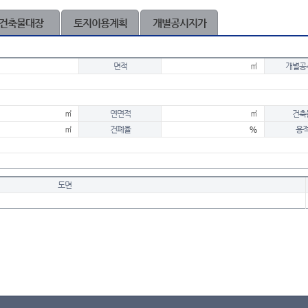
건축물대장
토지이용계획
개별공시지가
면적
㎡
개별공
㎡
연면적
㎡
건축
㎡
건폐율
%
용
도면