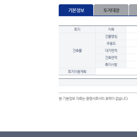
기본정보
토지대장
토지
지목
건물명칭
주용도
건축물
대지면적
건축면적
특이사항
토지이용계획
본 기본정보 자료는 증명서로서의 효력이 없습니다.