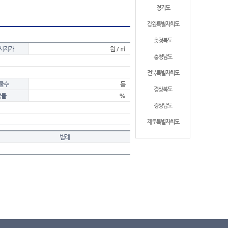
경기도
강원특별자치도
충청북도
시지가
원 / ㎡
충청남도
전북특별자치도
물수
동
경상북도
적률
%
경상남도
제주특별자치도
범례