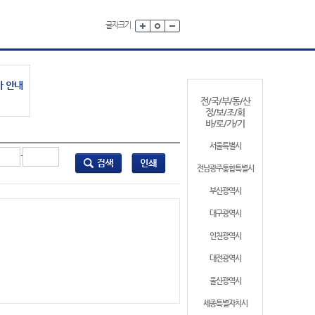
글자크기
가 안내
전/국/부/동/산
정/보/조/회
바/로/가/기
서울특별시
-
전남광주통합특별시
부산광역시
대구광역시
인천광역시
대전광역시
울산광역시
세종특별자치시