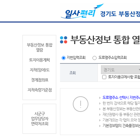
부동산정보 통합 
부동산정보 통합
열람
지번입력조회
도로명주소입력조회
토지이용계획
지적(임야)도
조회
토지이용규제사항 포
경계점좌표
지적측량기준점
도로명주소 선택시 지번주
한 번의 검색으로 해당 필
본 부동산정보는 부동산관
시군구
재산권행사 등 부동산 관련
업무담당자
기본개요는 각 탭의 요약 
연락처조회
기본정보탭의 건축물정보는