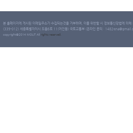
본 홈페이지에 게시된 이메일주소가 수집되는것을 거부하며, 이를 위반할 시 정보통신망법에 의해
(339-012) 세종특별자치시 도움6로 11(어진동) 국토교통부 (온라인 문의 : 1482qna@gmail.co
copyright@2014 MOLIT All
rights
reserved.