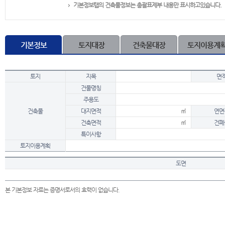
기본정보탭의 건축물정보는 총괄표제부 내용만 표시하고있습니다.
기본정보
토지대장
건축물대장
토지이용계
토지
지목
면
건물명칭
주용도
건축물
대지면적
㎡
연면
건축면적
㎡
건폐
특이사항
토지이용계획
도면
본 기본정보 자료는 증명서로서의 효력이 없습니다.