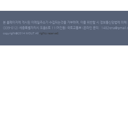
본 홈페이지에 게시된 이메일주소가 수집되는것을 거부하며, 이를 위반할 시 정보통신망법에 의해
(339-012) 세종특별자치시 도움6로 11(어진동) 국토교통부 (온라인 문의 : 1482qna@gmail.co
copyright@2014 MOLIT All
rights
reserved.