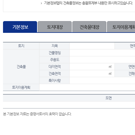
기본정보탭의 건축물정보는 총괄표제부 내용만 표시하고있습니다.
기본정보
토지대장
건축물대장
토지이용계
토지
지목
면
건물명칭
주용도
건축물
대지면적
㎡
연면
건축면적
㎡
건폐
특이사항
토지이용계획
도면
본 기본정보 자료는 증명서로서의 효력이 없습니다.