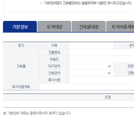
기본정보탭의 건축물정보는 총괄표제부 내용만 표시하고있습니다.
기본정보
토지대장
건축물대장
토지이용계
토지
지목
면
건물명칭
주용도
건축물
대지면적
㎡
연면
건축면적
㎡
건폐
특이사항
토지이용계획
도면
본 기본정보 자료는 증명서로서의 효력이 없습니다.