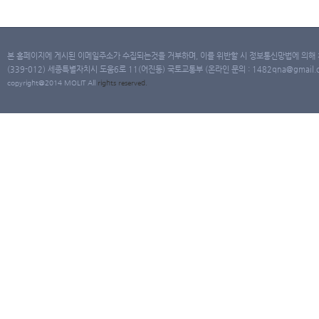
본 홈페이지에 게시된 이메일주소가 수집되는것을 거부하며, 이를 위반할 시 정보통신망법에 의해
(339-012) 세종특별자치시 도움6로 11(어진동) 국토교통부 (온라인 문의 : 1482qna@gmail.co
copyright@2014 MOLIT All
rights
reserved.