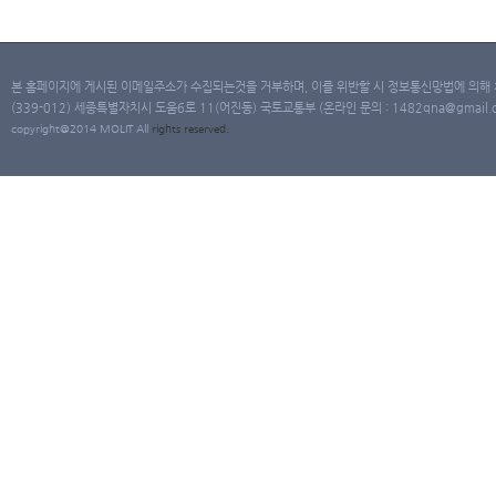
본 홈페이지에 게시된 이메일주소가 수집되는것을 거부하며, 이를 위반할 시 정보통신망법에 의해
(339-012) 세종특별자치시 도움6로 11(어진동) 국토교통부 (온라인 문의 : 1482qna@gmail.co
copyright@2014 MOLIT All
rights
reserved.