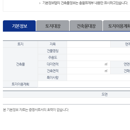
기본정보탭의 건축물정보는 총괄표제부 내용만 표시하고있습니다.
기본정보
토지대장
건축물대장
토지이용계
토지
지목
면
건물명칭
주용도
건축물
대지면적
㎡
연면
건축면적
㎡
건폐
특이사항
토지이용계획
도면
본 기본정보 자료는 증명서로서의 효력이 없습니다.