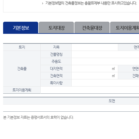
기본정보탭의 건축물정보는 총괄표제부 내용만 표시하고있습니다.
기본정보
토지대장
건축물대장
토지이용계
토지
지목
면
건물명칭
주용도
건축물
대지면적
㎡
연면
건축면적
㎡
건폐
특이사항
토지이용계획
도면
본 기본정보 자료는 증명서로서의 효력이 없습니다.