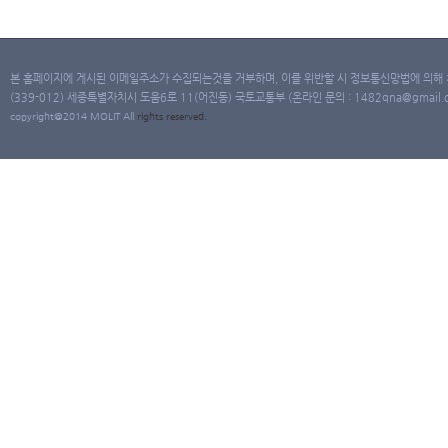
본 홈페이지에 게시된 이메일주소가 수집되는것을 거부하며, 이를 위반할 시 정보통신망법에 의해
(339-012) 세종특별자치시 도움6로 11(어진동) 국토교통부 (온라인 문의 : 1482qna@gmail.co
copyright@2014 MOLIT All
rights
reserved.