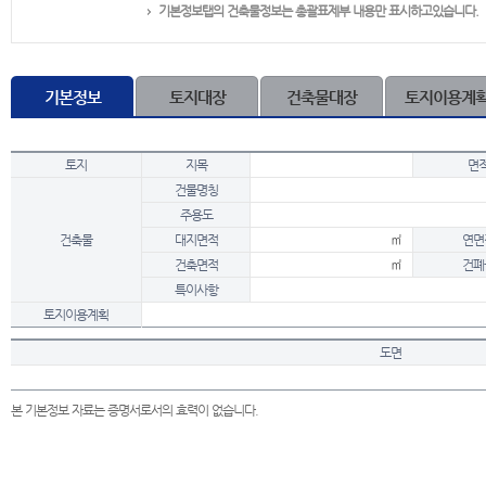
기본정보탭의 건축물정보는 총괄표제부 내용만 표시하고있습니다.
기본정보
토지대장
건축물대장
토지이용계
토지
지목
면
건물명칭
주용도
건축물
대지면적
㎡
연면
건축면적
㎡
건폐
특이사항
토지이용계획
도면
본 기본정보 자료는 증명서로서의 효력이 없습니다.