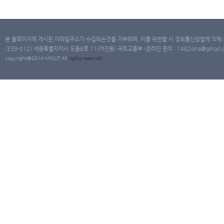
본 홈페이지에 게시된 이메일주소가 수집되는것을 거부하며, 이를 위반할 시 정보통신망법에 의해
(339-012) 세종특별자치시 도움6로 11(어진동) 국토교통부 (온라인 문의 : 1482qna@gmail.co
copyright@2014 MOLIT All
rights
reserved.