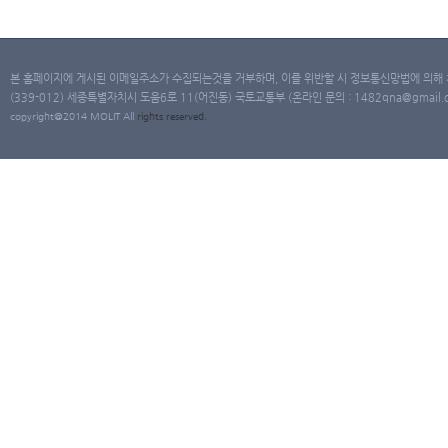
본 홈페이지에 게시된 이메일주소가 수집되는것을 거부하며, 이를 위반할 시 정보통신망법에 의해
(339-012) 세종특별자치시 도움6로 11(어진동) 국토교통부 (온라인 문의 : 1482qna@gmail.co
copyright@2014 MOLIT All
rights
reserved.