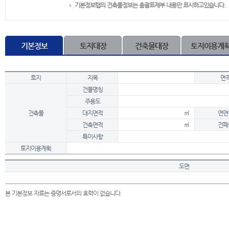
기본정보탭의 건축물정보는 총괄표제부 내용만 표시하고있습니다.
기본정보
토지대장
건축물대장
토지이용계
토지
지목
면
건물명칭
주용도
건축물
대지면적
㎡
연면
건축면적
㎡
건폐
특이사항
토지이용계획
도면
본 기본정보 자료는 증명서로서의 효력이 없습니다.