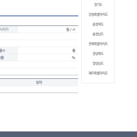
경기도
강원특별자치도
충청북도
시지가
원 / ㎡
충청남도
전북특별자치도
물수
동
경상북도
적률
%
경상남도
제주특별자치도
범례