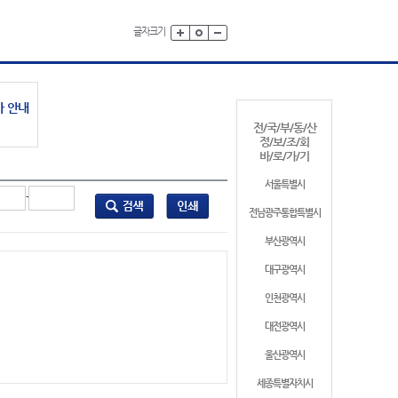
글자크기
가 안내
전/국/부/동/산
정/보/조/회
바/로/가/기
서울특별시
-
전남광주통합특별시
부산광역시
대구광역시
인천광역시
대전광역시
울산광역시
세종특별자치시