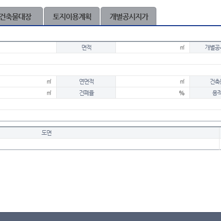
건축물대장
토지이용계획
개별공시지가
면적
㎡
개별공
㎡
연면적
㎡
건축
㎡
건폐율
%
용
도면