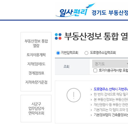
부동산정보 통합 
부동산정보 통합
열람
지번입력조회
도로명주소입력조회
토지이용계획
지적(임야)도
조회
토지이용규제사항 포
경계점좌표
지적측량기준점
도로명주소 선택시 지번주
한 번의 검색으로 해당 필
본 부동산정보는 부동산관
시군구
재산권행사 등 부동산 관련
업무담당자
기본개요는 각 탭의 요약 
연락처조회
기본정보탭의 건축물정보는