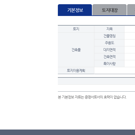
기본정보
토지대장
토지
지목
건물명칭
주용도
건축물
대지면적
건축면적
특이사항
토지이용계획
본 기본정보 자료는 증명서로서의 효력이 없습니다.