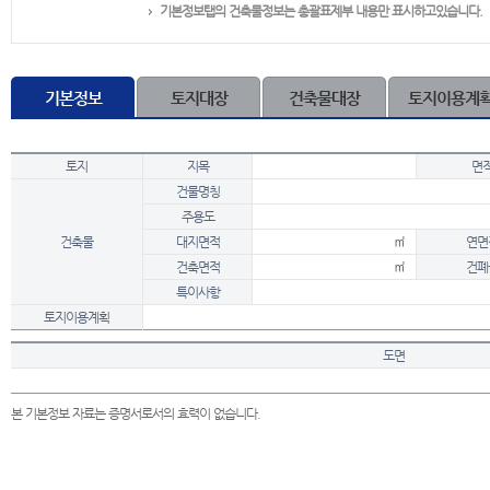
기본정보탭의 건축물정보는 총괄표제부 내용만 표시하고있습니다.
기본정보
토지대장
건축물대장
토지이용계
토지
지목
면
건물명칭
주용도
건축물
대지면적
㎡
연면
건축면적
㎡
건폐
특이사항
토지이용계획
도면
본 기본정보 자료는 증명서로서의 효력이 없습니다.