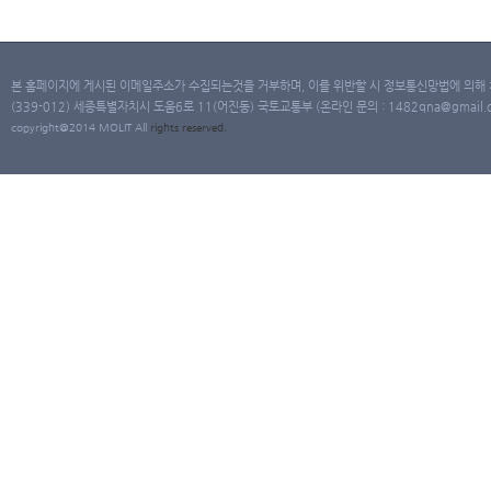
본 홈페이지에 게시된 이메일주소가 수집되는것을 거부하며, 이를 위반할 시 정보통신망법에 의해
(339-012) 세종특별자치시 도움6로 11(어진동) 국토교통부 (온라인 문의 : 1482qna@gmail.co
copyright@2014 MOLIT All
rights
reserved.