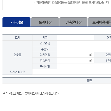
기본정보탭의 건축물정보는 총괄표제부 내용만 표시하고있습니다.
기본정보
토지대장
건축물대장
토지이용계
토지
지목
면
건물명칭
주용도
건축물
대지면적
㎡
연면
건축면적
㎡
건폐
특이사항
토지이용계획
도면
본 기본정보 자료는 증명서로서의 효력이 없습니다.