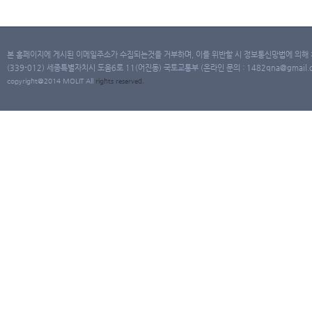
본 홈페이지에 게시된 이메일주소가 수집되는것을 거부하며, 이를 위반할 시 정보통신망법에 의해
(339-012) 세종특별자치시 도움6로 11(어진동) 국토교통부 (온라인 문의 : 1482qna@gmail.co
copyright@2014 MOLIT All
rights
reserved.