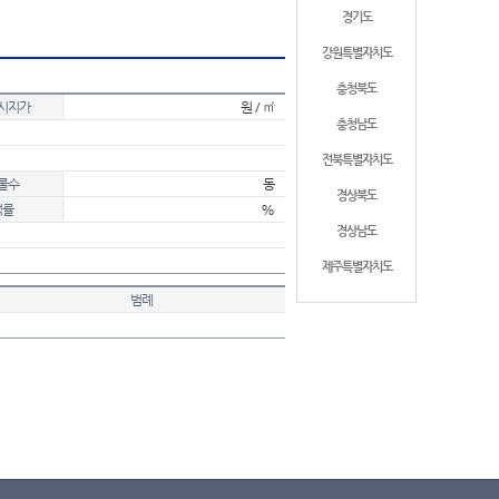
경기도
강원특별자치도
충청북도
시지가
원 / ㎡
충청남도
전북특별자치도
물수
동
경상북도
적률
%
경상남도
제주특별자치도
범례