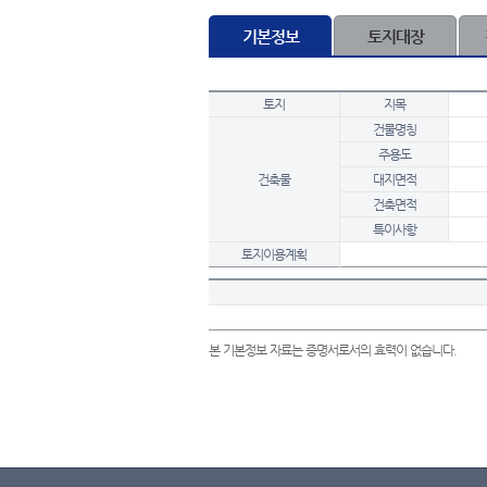
기본정보
토지대장
토지
지목
건물명칭
주용도
건축물
대지면적
건축면적
특이사항
토지이용계획
본 기본정보 자료는 증명서로서의 효력이 없습니다.