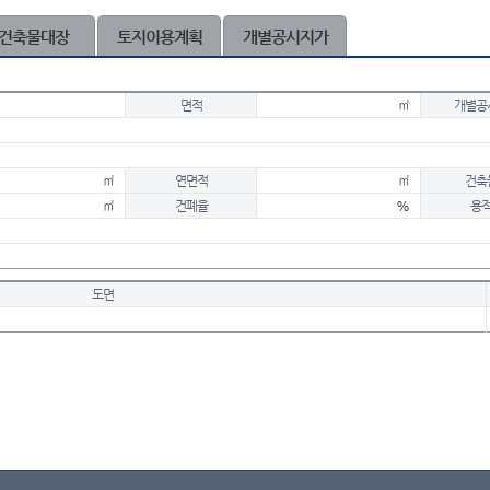
건축물대장
토지이용계획
개별공시지가
면적
㎡
개별공
㎡
연면적
㎡
건축
㎡
건폐율
%
용
도면