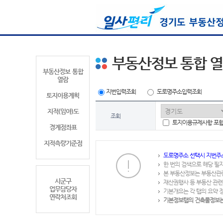
부동산정보 통합 
부동산정보 통합
열람
지번입력조회
도로명주소입력조회
토지이용계획
지적(임야)도
조회
토지이용규제사항 포
경계점좌표
지적측량기준점
도로명주소 선택시 지번주
한 번의 검색으로 해당 필
본 부동산정보는 부동산관
시군구
재산권행사 등 부동산 관련
업무담당자
기본개요는 각 탭의 요약 
연락처조회
기본정보탭의 건축물정보는