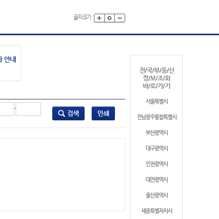
글자크기
가 안내
전/국/부/동/산
정/보/조/회
바/로/가/기
서울특별시
-
전남광주통합특별시
부산광역시
대구광역시
인천광역시
대전광역시
울산광역시
세종특별자치시