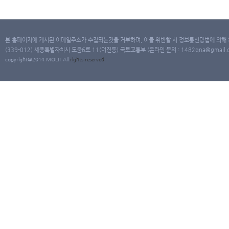
본 홈페이지에 게시된 이메일주소가 수집되는것을 거부하며, 이를 위반할 시 정보통신망법에 의해
(339-012) 세종특별자치시 도움6로 11(어진동) 국토교통부 (온라인 문의 : 1482qna@gmail.co
copyright@2014 MOLIT All
rights
reserved.