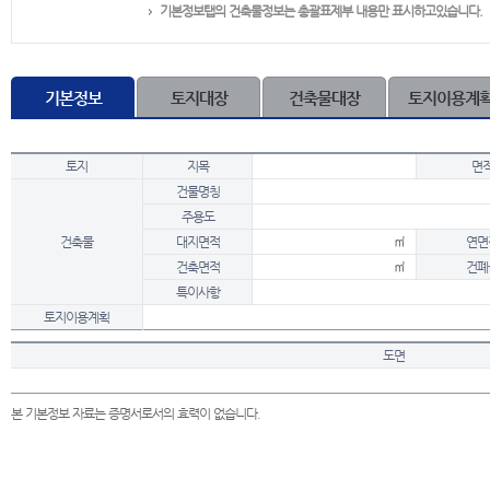
기본정보탭의 건축물정보는 총괄표제부 내용만 표시하고있습니다.
기본정보
토지대장
건축물대장
토지이용계
토지
지목
면
건물명칭
주용도
건축물
대지면적
㎡
연면
건축면적
㎡
건폐
특이사항
토지이용계획
도면
본 기본정보 자료는 증명서로서의 효력이 없습니다.