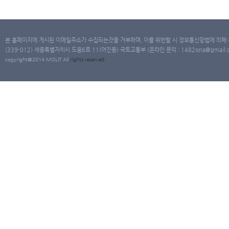
본 홈페이지에 게시된 이메일주소가 수집되는것을 거부하며, 이를 위반할 시 정보통신망법에 의해
(339-012) 세종특별자치시 도움6로 11(어진동) 국토교통부 (온라인 문의 : 1482qna@gmail.co
copyright@2014 MOLIT All
rights
reserved.