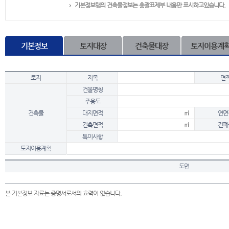
기본정보탭의 건축물정보는 총괄표제부 내용만 표시하고있습니다.
기본정보
토지대장
건축물대장
토지이용계
토지
지목
면
건물명칭
주용도
건축물
대지면적
㎡
연면
건축면적
㎡
건폐
특이사항
토지이용계획
도면
본 기본정보 자료는 증명서로서의 효력이 없습니다.