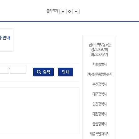
글자크기
가 안내
전/국/부/동/산
정/보/조/회
바/로/가/기
서울특별시
-
전남광주통합특별시
부산광역시
대구광역시
인천광역시
대전광역시
울산광역시
세종특별자치시