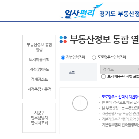
부동산정보 통합 
부동산정보 통합
열람
지번입력조회
도로명주소입력조회
토지이용계획
지적(임야)도
조회
토지이용규제사항 포
경계점좌표
지적측량기준점
도로명주소 선택시 지번주
한 번의 검색으로 해당 필
본 부동산정보는 부동산관
시군구
재산권행사 등 부동산 관련
업무담당자
기본개요는 각 탭의 요약 
연락처조회
기본정보탭의 건축물정보는