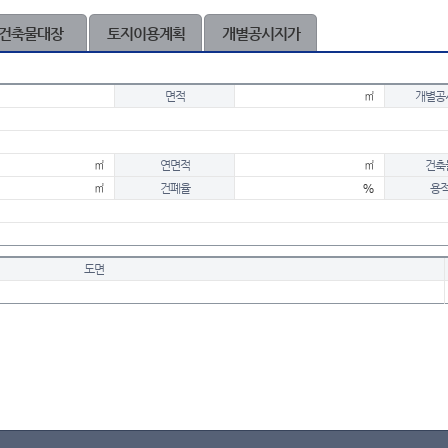
건축물대장
토지이용계획
개별공시지가
면적
㎡
개별공
㎡
연면적
㎡
건축
㎡
건폐율
%
용
도면