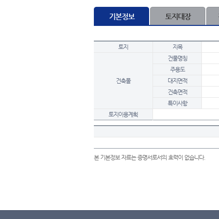
기본정보
토지대장
토지
지목
건물명칭
주용도
건축물
대지면적
건축면적
특이사항
토지이용계획
본 기본정보 자료는 증명서로서의 효력이 없습니다.