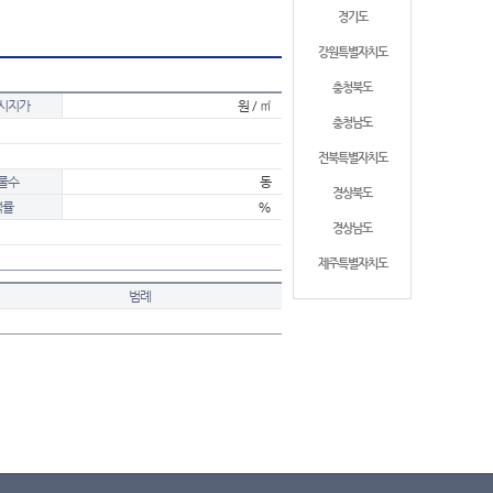
경기도
강원특별자치도
충청북도
시지가
원 / ㎡
충청남도
전북특별자치도
물수
동
경상북도
적률
%
경상남도
제주특별자치도
범례